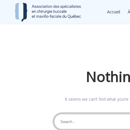
Accueil
À
Nothi
It seems we can’t find what you’re 