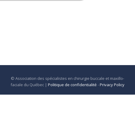
© Association des spécialistes en chirurgie buccale et maxillo-
faciale du Québec
|
Politique de confidentialité
-
Privacy Policy