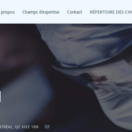
 propos
Champs d’expertise
Contact
RÉPERTOIRE DES CH
l
NTRÉAL, QC H3Z 1B8