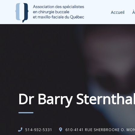
Accueil
À
Dr Barry Sterntha
514-932-5331
610-4141 RUE SHERBROOKE O. MO