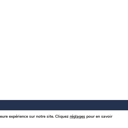
© Association des spécialistes en chirurgie buccale et maxillo-
leure expérience sur notre site. Cliquez
réglages
pour en savoir
faciale du Québec
|
Politique de confidentialité
-
Privacy Policy