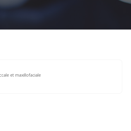
r Abo Sharkh
ccale et maxillofaciale