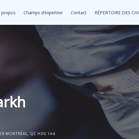
 propos
Champs d’expertise
Contact
RÉPERTOIRE DES CH
arkh
129 MONTRÉAL, QC H3G 1A4