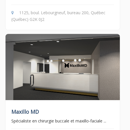
1125, boul. Lebourgneuf, bureau 200, Québec
(Québec) G2K 0J2
Maxillo MD
Spécialiste en chirurgie buccale et maxillo-faciale ...