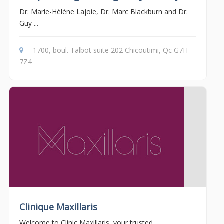
Dr. Marie-Hélène Lajoie, Dr. Marc Blackburn and Dr.
Guy ...
1700, boul. Talbot suite 202 Chicoutimi, Qc G7H
7Z4
Clinique Maxillaris
Welcome to Clinic Maxillaris, your trusted ...