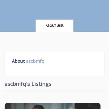
ABOUT USER
About
ascbmfq
ascbmfq's Listings