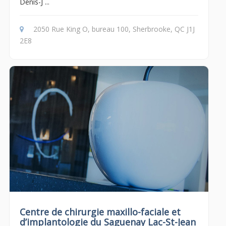
Denis-J ...
2050 Rue King O, bureau 100, Sherbrooke, QC J1J
2E8
Centre de chirurgie maxillo-faciale et
d’implantologie du Saguenay Lac-St-Jean