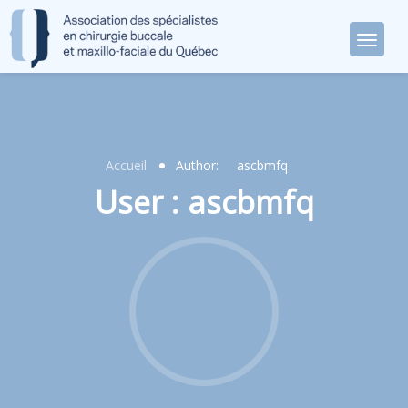
Accueil
Author:
ascbmfq
User : ascbmfq